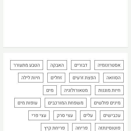
אסטרונומיה
דבורים
האבקה
הטבע מתעורר
הסוואה
הפצת זרעים
זחלים
חיות לילה
חיות מוגנות
מטאורולוגיה
מים
מינים פולשים
משפחת המורכבים
עופות מים
עכבישים
עלים
עצי סרק
עצי פרי
פוטוסינתזה
פריחה
פריחת קיץ