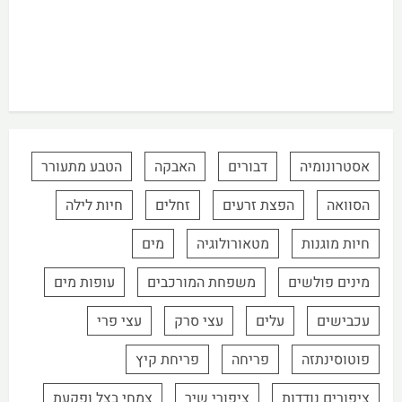
אסטרונומיה
דבורים
האבקה
הטבע מתעורר
הסוואה
הפצת זרעים
זחלים
חיות לילה
חיות מוגנות
מטאורולוגיה
מים
מינים פולשים
משפחת המורכבים
עופות מים
עכבישים
עלים
עצי סרק
עצי פרי
פוטוסינתזה
פריחה
פריחת קיץ
ציפורים נודדות
ציפורי שיר
צמחי בצל ופקעת