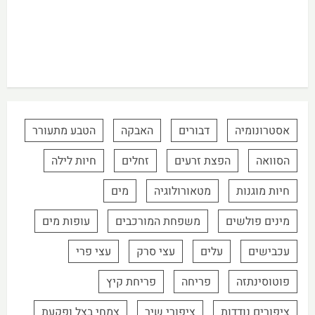
אסטרונומיה
דבורים
האבקה
הטבע מתעורר
הסוואה
הפצת זרעים
זחלים
חיות לילה
חיות מוגנות
מטאורולוגיה
מים
מינים פולשים
משפחת המורכבים
עופות מים
עכבישים
עלים
עצי סרק
עצי פרי
פוטוסינתזה
פריחה
פריחת קיץ
ציפורים נודדות
ציפורי שיר
צמחי בצל ופקעת