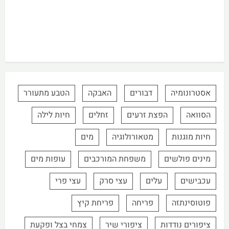
אסטרונומיה
דבורים
האבקה
הטבע מתעורר
הסוואה
הפצת זרעים
זחלים
חיות לילה
חיות מוגנות
מטאורולוגיה
מים
מינים פולשים
משפחת המורכבים
עופות מים
עכבישים
עלים
עצי סרק
עצי פרי
פוטוסינתזה
פריחה
פריחת קיץ
ציפורים נודדות
ציפורי שיר
צמחי בצל ופקעת