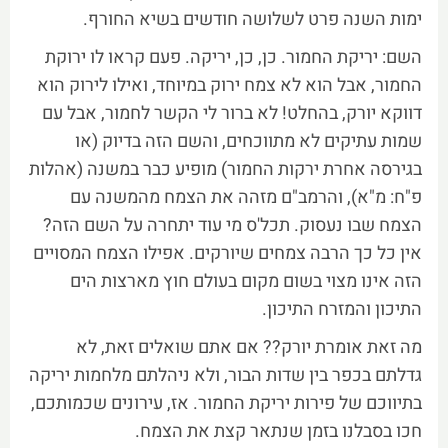
ימות השנה פרט לשלושה חודשים בשיא החורף.
השם: יריקת החמור. כן, כן, יריקה. פעם קראו לו ירוקת
החמור, אבל הוא לא צמח ירוק במיוחד, ואילו לירוק הוא
דווקא יורק, בהחלט! לא ברור לי הקשר לחמור, אבל עם
שמות עתיקים לא מתווכחים, והשם הזה בדיוק (או
בגירסה אחרת ירקות החמור) מופיע כבר במשנה (אהלות
פ"ח: מ"א), והרמב"ם מזהה את הצמח מהמשנה עם
הצמח שבו נעסוק. תכל'ס מי עוד יתחרה על השם הזה?
אין כל כך הרבה צמחים שיורקים. אפילו הצמח המסויים
הזה אינו מצוי בשום מקום בעולם חוץ מארצות הים
התיכון והמזרח התיכון.
מה זאת אומרת יורק?? אם אתם שואלים זאת, לא
גדלתם בכפר בין שדות הבור, ולא ניהלתם מלחמות יריקה
בתיווכם של פירות יריקת החמור. אז, עירונים שכמותכם,
חכו בסבלנו בזמן שנתאר קצת את הצמח.