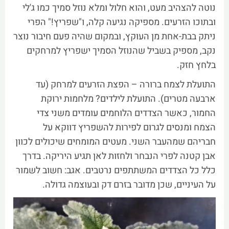
נוטה להצהיב מעט, והוא חלול ומלא נוזל סמיך כמו ג'לי
ובתוכו הזרעים. מספיקה נגיעה קלה, ו"שפריץ!" הפרי
ניתק בבת-אחת מן העוקץ, ובמקום שהיה פעם חיבור נוצר
נקב, מספיק בשביל שהנוזל הסמיך ישפריץ למרחקים
בלחץ חזק.
התועלת לצמח ברורה – הפצת הזרעים למרחק (עד
ארבעה מטרים). התועלת לילדים? מלחמות ירוקת
החמור, כאשר הצדדים הלוחמים עומדים משני צדי
הצמח ומנסים לגרום לפירות להשפריץ דווקא על
חבריהם שמהעבר השני. מעטים המומחים שיכולים לכוון
אבן קטנה לפרי הנבחר ולחזות לאן תגיע היריקה. בדרך
כלל כל הצדדים המשתתפים נרטבים. אגב: חשוב לשמור
על העיניים, שכן מדובר בזרם דק ובעוצמה גדולה.