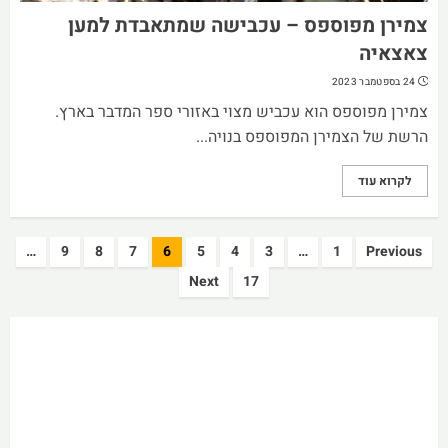
צמירן מפוספס – עכבישה שמתאבדת למען
צאצאיה‎
24 בספטמבר 2023
צמירן מפוספס הוא עכביש מצוי באזורי ספר המדבר בארץ.
הרשת של הצמירן המפוספס בנויה...
לקרוא עוד
Posts
…
9
8
7
6
5
4
3
…
1
Previous
pagination
Next
17