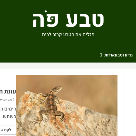
טבע פֹּה
מגלים את הטבע קרוב לבית
מדע וטבע
אודות
עונת ה
4 באפריל 2024
הימים הח
בשמש. לע
לקרוא ע