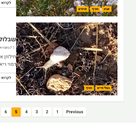
לקרוא ע
אביב
חורף
פרחים
שבלול
7 בפברואר 2024
חילזון א
דמוי ריא
לקרוא ע
בעלי חיים
חורף
Posts
6
5
4
3
2
1
Previous
pagination