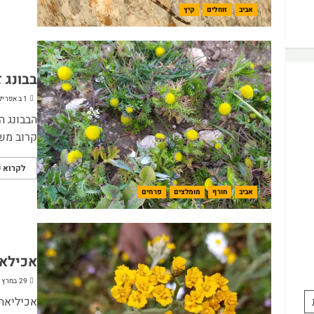
אביב
זוחלים
קיץ
בבונג ז
1 באפריל 2024
הבבונג ה
קרוב משפ
לקרוא ע
אביב
חורף
מומלצים
פרחים
אכילא
29 במרץ 2024
אכיליאה