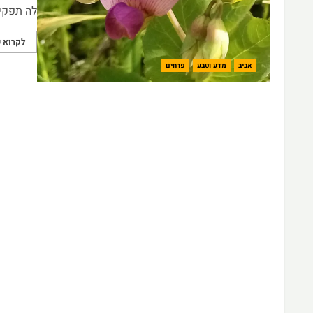
לה תפקיד
לקרוא ע
אביב
מדע וטבע
פרחים