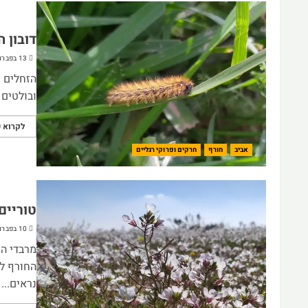
דובון ה
13 בפברואר 2024
הזחלים ש
ובולטים 
לקרוא ע
אביב
חורף
חרקים ופרוקי רגליים
טוריים
10 בפברואר 2024
מרבדי הט
החורף לצ
נראים...