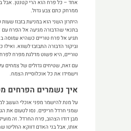
אחד – כל פרח הוא הרי קטנטן. אבל ביח
ממרחק כתם צבע גדול.
היתרון השני הוא במניעת בזבוז שעות
בתנאי שהדבורה מגיעה אל הפרח עם א
תגיע אל פרח טוריים כשהיא עמוסה ב
וביקור הדבורה התבזבז לשווא. ואילו
טוריים, היא פשוט מדלגת מפרח לפרח,
עם זאת, שטיחים גדולים של צמחים על
וישמידו את כל אוכלוסיית הצמח.
איך נשמרים הפרחים מט
על מנת להישמר מפני אוכלי העשב למי
שמני חרדל חריפים. נסו לטעום את הגב
מבן דודו הצהוב, פרח החרדל. זה מועי
אותו, אבל בני האדם דווקא החליטו ש