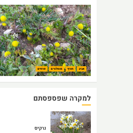
אביב
חורף
מומלצים
פרחים
למקרה שפספסתם
נרקיס