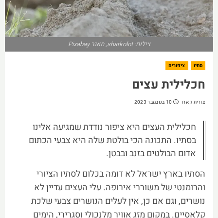
צילום: sharkolot, מאגר Pixabay
סתיו
ציפורים
חכלילית עצים
צורית קארו
10 בנובמבר 2023
חכלילית העצים היא ציפור נודדת שמגיעה אלינו
בסתיו. התכונה הכי בולטת שלה היא צבעי הכתום
אדום הבולטים בזנב ובבטן.
הסתיו בארץ ישראל לא דומה בכלום לסתיו הציורי
והרומנטי של משוררי אירופה. עלי העצים עדיין לא
נושרים, וגם אם כן, אין לעלים הנושרים צבעי שלכת
קלאסיים. במקום מזג אוויר מלנכולי וסגרירי, הימים