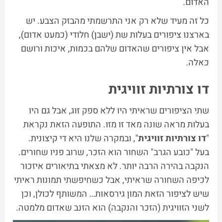
האדום.
כל זה מעיד שלא רק אני התרשמתי מהבזק הצבע. יש
בארצנו ציפורים בעלות שת (ישבן) חלודי (כמעט אדום),
אבל אין ציפורים שהאדום שלהם בכמות, איכות ורושם
כאלה.
דו צורתיות זוויגית
שתי הציפורים שראיתי היו ללא ספק זוג, אבל גם היו
בעלות מראה שונה מאד זו מזו. התופעה הזאת נקראת
"
דו צורתיות זוויגית
", ובמקרה שלנו היא די קיצונית.
בעל "כובע הגרב" השחור הוא הזכר, שרוב פניו שחורים.
הנקבה בהירה הרבה יותר. לא מצאתי בתיאורים איזכור
לכיפה השחורה שראיתי, אבל כשחיפשתי תמונות ראיתי
שיש לציפור הזאת המון גירסאות… המשותף לכולן, וכן
לשני הזוויגית (הזכר והנקבה) הוא הזנב שאדום מלמטה.