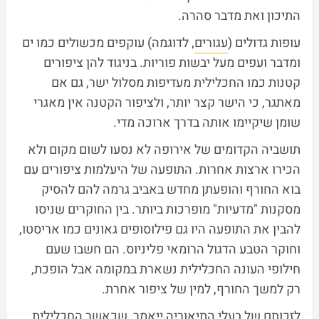
התיכון ואת מדבר סהרה.
עופות גדולים (
עגורים
, לדוגמה) עוקפים מכשולים כמו ים
ומדבר ועפים מעל יבשות פוריות. בניגוד להן ציפורים
קטנות כמו החכלילית מעדיפות מסלול ישר, גם אם
מאתגר, כי הישר קצר יותר, ולציפור הקטנה אין מאגרי
שומן שיקיימו אותה בדרך ארוכה מדי.
תושביה הקדומים של אירופה לא נסעו לשום מקום ולא
הכירו ארצות אחרות. התופעה של היעלמות ציפורים עם
בוא החורף והופעתן מחדש באביב גרמה להם להסיק
מסקנות "מדעיות" מופרכות ביותר. בין החוקרים שניסו
להבין את התופעה היו גם פילוסופים גאונים כמו אריסטו,
וחוקר הטבע הדגול הרומאי פליניוס. הם חשבו שעם
חילופי העונה החכלילית נשארת במקומה אבל הופכת,
רק למשך החורף, למין של ציפור אחרת.
לזכותם של בעלי התיאוריה ייאמר, שכאשר החכלילית