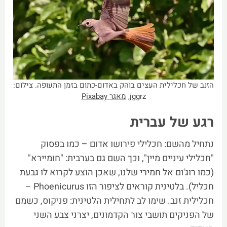
הזנב של חכלילית העצים בוהק באדום-כתום בזמן התעופה. צילום:
jggrz,
מאגר Pixabay
רגע של עברית
נתחיל מהשם: חכלילי פירושו אדום – כמו בפסוק
"חכלילי עיניים מיין", וכך השם גם בערבית: "חומיירא"
(כמו רוג'ום אל חמירי שלנו, שאכן הוצע לקרוא לו גבעת
חכליל). בלטינית קוראים לציפור הזו Phoenicurus –
חכלילית זנב. שימו לב לתחילית הלטינית: פניקוס, כשמם
של הפניקים תושבי צור הקדמונים, יצרני צבע השני