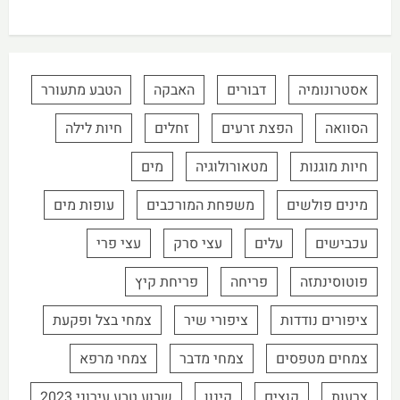
אסטרונומיה
דבורים
האבקה
הטבע מתעורר
הסוואה
הפצת זרעים
זחלים
חיות לילה
חיות מוגנות
מטאורולוגיה
מים
מינים פולשים
משפחת המורכבים
עופות מים
עכבישים
עלים
עצי סרק
עצי פרי
פוטוסינתזה
פריחה
פריחת קיץ
ציפורים נודדות
ציפורי שיר
צמחי בצל ופקעת
צמחים מטפסים
צמחי מדבר
צמחי מרפא
צרעות
קוצים
קינון
שבוע טבע עירוני 2023