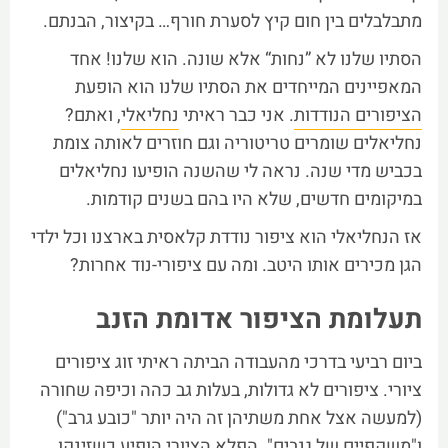
מתבלבלים בין חום קיץ לסערת חורף… בקיצור, הבנתם.
הסתיו שלנו לא ”נחות“ אלא שונה. הוא שלנו! אחד
המאפיינים המייחדים את הסתיו שלנו הוא הופעת
הציפורים הנודדות
. אני כבר ראיתי
נחליאלי
, ואתם?
נחליאלים שומרים טריטוריה וגם חוזרים לאותה צומת
בכביש מדי שנה. נראה לי שהשנה הופיעו נחליאלים
במיקומים חדשים, שלא היו בהם בשנים קודמות.
אז הנחליאלי הוא ציפור נודדת קלאסית בארצנו וכל ילדי
הגן מכירים אותו היטב. ומה עם ציפורי-נוד אחרות?
תעלומת הציפור אדומת הזנב
ביום רביעי בדרכי מהעבודה הביתה ראיתי זוג ציפורים
ציורי. ציפורים לא גדולות, בעלות גב כהה וכיפה שחורה
(למעשה אצל אחת משתיהן זה היה יותר "כובע גרב")
ו"משקפיים של גנבים". הפלא הציורי הופיע כשזינקו