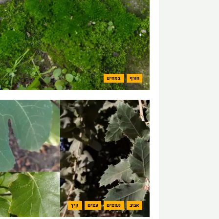
חורף
צמחים
אביב
נעוצים
עצים
קיץ