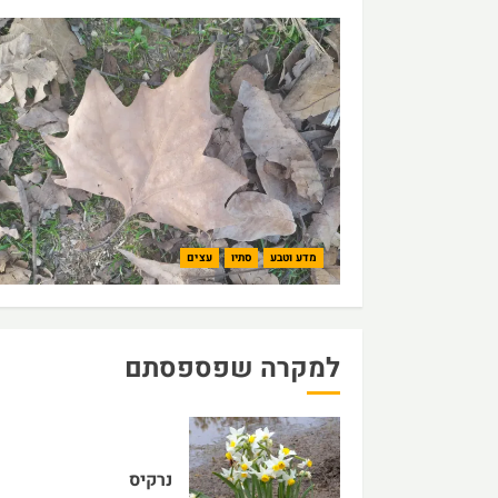
מדע וטבע
סתיו
עצים
למקרה שפספסתם
נרקיס