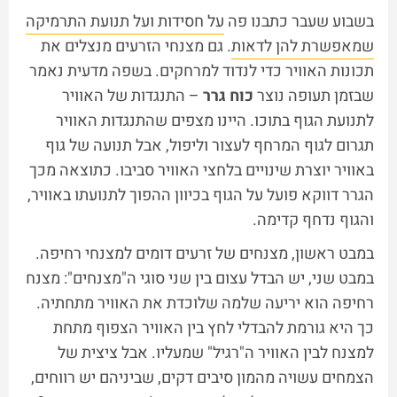
בשבוע שעבר כתבנו פה
על חסידות ועל תנועת התרמיקה
שמאפשרת להן לדאות
. גם מצנחי הזרעים מנצלים את
תכונות האוויר כדי לנדוד למרחקים. בשפה מדעית נאמר
שבזמן תעופה נוצר
כוח גרר
– התנגדות של האוויר
לתנועת הגוף בתוכו. היינו מצפים שהתנגדות האוויר
תגרום לגוף המרחף לעצור וליפול, אבל תנועה של גוף
באוויר יוצרת שינויים בלחצי האוויר סביבו. כתוצאה מכך
הגרר דווקא פועל על הגוף בכיוון ההפוך לתנועתו באוויר,
והגוף נדחף קדימה.
במבט ראשון, מצנחים של זרעים דומים למצנחי רחיפה.
במבט שני, יש הבדל עצום בין שני סוגי ה"מצנחים": מצנח
רחיפה הוא יריעה שלמה שלוכדת את האוויר מתחתיה.
כך היא גורמת להבדלי לחץ בין האוויר הצפוף מתחת
למצנח לבין האוויר ה"רגיל" שמעליו. אבל ציצית של
הצמחים עשויה מהמון סיבים דקים, שביניהם יש רווחים,