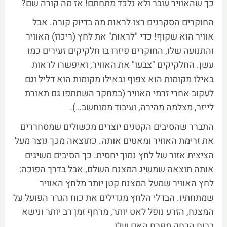
כך שהאוויר עובר ולא נלכד מתחתם! אז מה קורה שם?
החוקרים הסקרנים רצו לראות מה בדיוק קורה. אבל
אוויר הוא שקוף! כדי "לראות" את לחץ (ריכוז) האוויר
והתנועה שלו, החוקרים פיזרו בו חלקיקים זעירים כמו
עשן. החלקיקים "צבעו" את האוויר, ואיפשרו לראות
באילו מקומות הוא צפוף ובאילו מקומות הוא דליל וגם
לעקוב אחרי זרמי האוויר (במחקר השתתפו גם תאורת
לייזר, מצלמה מהירה, ועיבוד ממוחשב…).
התברר שהסיבים הקטנים יוצרים מכשולים שמסחררים
את זרימת האוויר ומאטים אותה. כתוצאה מכך נוצר מעל
הציצית אזור של לחץ נמוך יחסית. כך הסיבים משיגים
אותה תוצאה שמשיג המצנח השלם, אבל בדרך הפוכה:
לחץ האוויר שמעל המצנח קטן יותר מלחץ האוויר
שמתחתיו. הבדלי הלחץ מגדילים את כוח הגרר הפועל על
המצנח, הזרע נופל לאט יותר, מרחף זמן רב יותר ונישא
ברוח הרחק מפרח האם שלו.