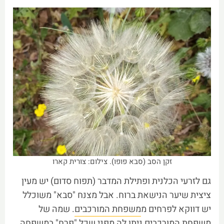
זקן הסב (סבא פופו). צילום: צורית קארו
גם לזרעי הכלנית ופתילת המדבר (תפוח סדום) יש מעין
ציצית שיער הנישאת ברוח. אבל מצנח "סבא" משוכלל
יש דווקא לפרחים מ
משפחת המורכבים
. שמה של
משפחת המורכבים ניתן לה מפני שכל "פרח" במשפחה