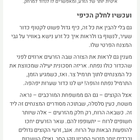
איטית יותר של הזרע, ומאפשרים לו לנדוד למרחק.
ועכשיו לחלק הכיפי
גם בלי להבין את כל זה, כיף גדול פשוט לקטוף כדור
שעיר, לנשוף בו ולראות איך כל זרע נישא באוויר על גבי
המצנח הפרטי שלו.
מענין גם לראות את הצורה שבה הזרעים ארוזים לפני
שהכדור כולו נפתח. אריזה חסכונית יעילה שמכווצת את
כל המצנחים לתוך תרמיל צר. ואז, כשמגיע הזמן,
התרמיל נפתח והופה! יש לנו כדור שערות יפהפה.
אצל הקוצים – גם הם ממשפחת המורכבים – נראה
משטח, כעין סלסלה, שבתוכה מסודרים המצנחים זה ליד
זה. כשבאה הרוח, רק חלק מהזרעים – אלה שיותר
חשופים לרוח – יתעופפו להם. שאר הזרעים יחכו
להופעות הבאות של הרוח. אגב, זרעי הקוצים גדולים
וכבדים יותר מזרעי הסביון וזקן הסב, ואילו השערות