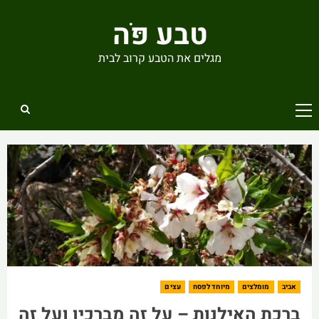
Ski
טבע פֹּה
t
conten
מגלים את הטבע קרוב לבית
Primary
Menu
אביב
מומלצים
מיוחד לפסח
עצים
ברכת האילנות – על זה מברכין ועל זה