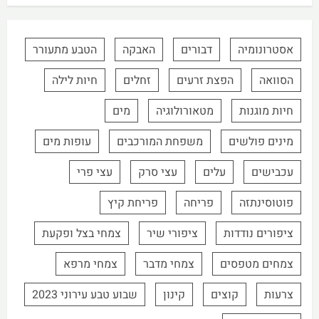
אסטרונומיה
דבורים
האבקה
הטבע מתעורר
הסוואה
הפצת זרעים
זחלים
חיות לילה
חיות מוגנות
מטאורולוגיה
מים
מינים פולשים
משפחת המורכבים
עופות מים
עכבישים
עלים
עצי סרק
עצי פרי
פוטוסינתזה
פריחה
פריחת קיץ
ציפורים נודדות
ציפורי שיר
צמחי בצל ופקעת
צמחים מטפסים
צמחי מדבר
צמחי מרפא
צרעות
קוצים
קינון
שבוע טבע עירוני 2023