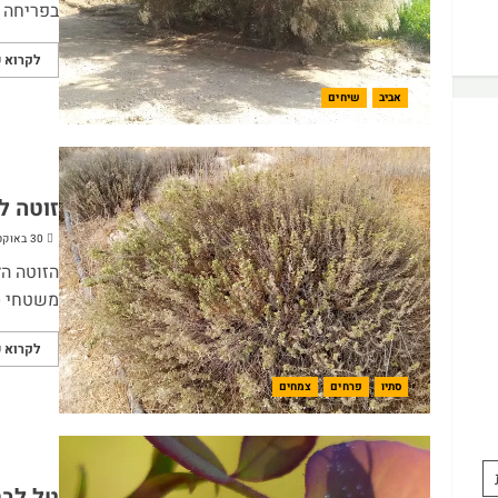
בפריחה ל
לקרוא ע
אביב
שיחים
זוטה ל
30 באוקטובר 2023
הזוטה הל
משטחי סל
לקרוא ע
סתיו
פרחים
צמחים
טל לבר