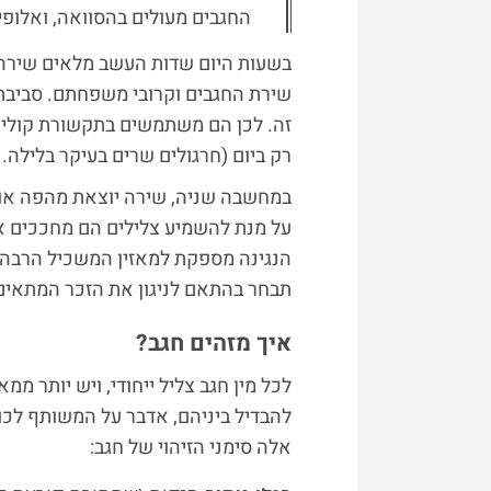
החגבים מעולים בהסוואה, ואלופי
בשעות היום שדות העשב מלאים שירה.
שירת החגבים וקרובי משפחתם. סביבת
זה. לכן הם משתמשים בתקשורת קולית כ
רק ביום (חרגולים שרים בעיקר בלילה
במחשבה שניה, שירה יוצאת מהפה או 
על מנת להשמיע צלילים הם מחככים את
הנגינה מספקת למאזין המשכיל הרבה 
תבחר בהתאם לניגון את הזכר המתאים
איך מזהים חגב?
לכל מין חגב צליל ייחודי, ויש יותר ממ
להבדיל ביניהם, אדבר על המשותף לכו
אלה סימני הזיהוי של חגב: