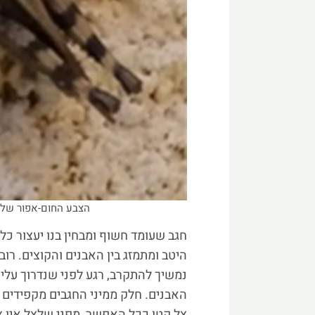
הצבע החום-אפור של 
חגב שעומד חשוף ומבחין בנו יעצור כל
היטב ומתמזג בין האבנים והקוצים. רו
נמשיך להתקרב, רגע לפני שנדרוך עליו
האבנים. חלק ממיני החגבים מקפידים 
צל קטן ככל האפשר, מפני שלצל אין צ