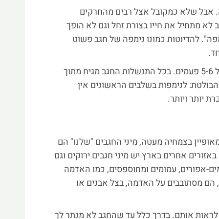
ה. אבל שלא כמקובל אצל רבים מהחרקים
גב לא מתחיל את חייו בצורת זחל וגם לא הופך
פה". להדיוטות כמונו נימפה של חגב פשוט
ד.
משלב הנימפה ועד הבוגר החגב מתנשל 5-6 פעמים. בכל התנשלות החגב מגיח מתוך
הבולטת: לנימפות בשלבים הראשונים אין
ת יותר ויותר.
מאופיין בצמחיה מעטה, מיני החגבים "שלנו" הם
 באזורים אחרים בארץ יש מיני חגבים ירוקים וגם
מים-אפורים, עמומים ומחוספסים, כמו האדמה
 הם מסתובבים על האדמה, בצל אבנים או
ראות אותם. בדרך כלל עד שהחגב לא מנתר לך