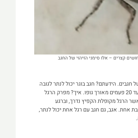
מחושים קצרים – אלו סימני הזיהוי של החגב
של חגבים. הידעתם? חגב בוגר יכול לנתר לגובה
של עד פי 10 מאורך גופו ולמרחק של עד 20 פעמים מאורך גופו. איך? מפרק הרגל
אשר הרגל מקופלת הקפיץ נדרך, וברגע
 אחת. אגב, גם חגב עם רגל אחת יכול לנתר,