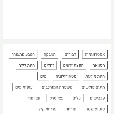
אסטרונומיה
דבורים
האבקה
הטבע מתעורר
הסוואה
הפצת זרעים
זחלים
חיות לילה
חיות מוגנות
מטאורולוגיה
מים
מינים פולשים
משפחת המורכבים
עופות מים
עכבישים
עלים
עצי סרק
עצי פרי
פוטוסינתזה
פריחה
פריחת קיץ