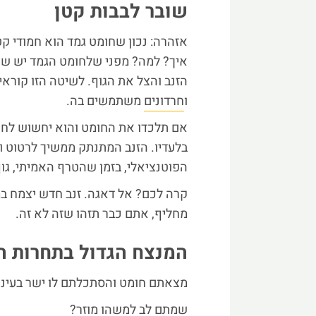
שובר לבבות קטן
אזהרה: נכון שחומט גמד הוא חמודי קט
איך? למה? מפני שלחומט הגמד יש שי
הזנב והצל את הגוף. לשיטה הזו קוראי
ו
חרדונים
משתמשים בה.
אם תלכדו את החומט והוא יחשוש לחייו
בלעדיו. הזנב המתנתק ממשיך לרטוט 
הפוטנציאלי, בזמן שהטרף האמיתי, גוף
קרה לכם? אל דאגה. זנב חדש יצמח במ
מחליף, אתם כבר תזהו שזה לא זה.
המנצח הגדול בתחרות ה
מצאתם חומט והסתכלתם לו ישר בעיני
שמתם לב למשהו מוזר?