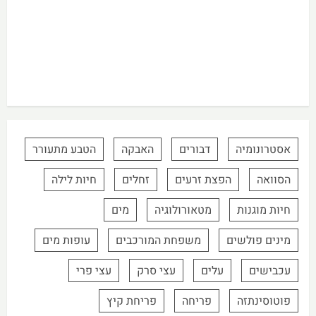
אסטרונומיה
דבורים
האבקה
הטבע מתעורר
הסוואה
הפצת זרעים
זחלים
חיות לילה
חיות מוגנות
מטאורולוגיה
מים
מינים פולשים
משפחת המורכבים
עופות מים
עכבישים
עלים
עצי סרק
עצי פרי
פוטוסינתזה
פריחה
פריחת קיץ