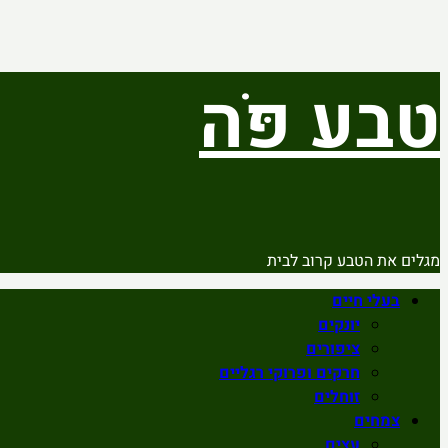
Skip
טבע פֹּה
to
content
מגלים את הטבע קרוב לבית
Primary
בעלי חיים
Menu
יונקים
ציפורים
חרקים ופרוקי רגליים
זוחלים
צמחים
עצים