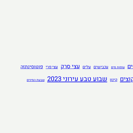
ם
עצי סרק
פוטוסינתזה
עכבישים
עלים
עצי פרי
עופות מים
שבוע טבע עירוני 2023
וצים
קינון
שבעת המינים