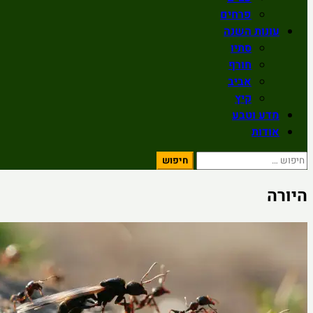
פרחים
עונות השנה
סתיו
חורף
אביב
קיץ
מדע וטבע
אודות
חיפוש:
היורה