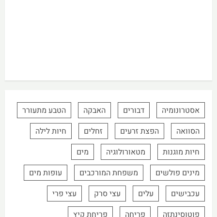
אסטרונומיה
דבורים
האבקה
הטבע מתעורר
הסוואה
הפצת זרעים
זחלים
חיות לילה
חיות מוגנות
מטאורולוגיה
מים
מינים פולשים
משפחת המורכבים
עופות מים
עכבישים
עלים
עצי סרק
עצי פרי
פוטוסינתזה
פריחה
פריחת קיץ