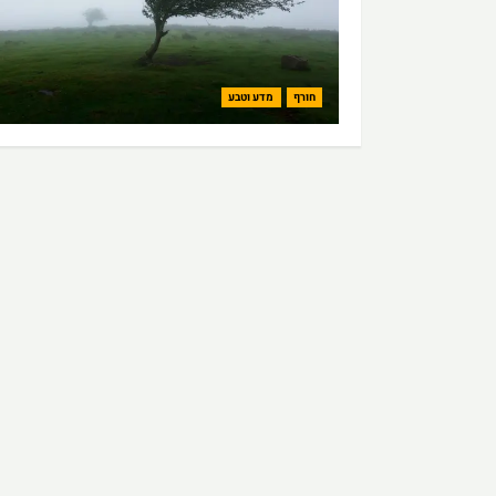
חורף
מדע וטבע