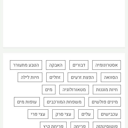
אסטרונומיה
דבורים
האבקה
הטבע מתעורר
הסוואה
הפצת זרעים
זחלים
חיות לילה
חיות מוגנות
מטאורולוגיה
מים
מינים פולשים
משפחת המורכבים
עופות מים
עכבישים
עלים
עצי סרק
עצי פרי
פוטוסינתזה
פריחה
פריחת קיץ