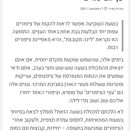
צורית קארו
7 באוקטובר 2021
בשעת השקיעה אפשר לראות להקות של ציפורים
עפות יחד ונבלעות בבת אחת באחד העצים. התופעה
הזו נקראת "לינה מקובצת", והיא מאפיינת ציפורים
רבות.
בימים אלה, שהשמש שוקעת מוקדם יחסית, אם אתם
יוצאים מהמכולת בשעה שש-שש וחצי בערב, אתם ודאי
שומעים את הכמות המטורפת של ציפצופים, שריקות
ומנגינות שעולות מעצי האורן בסביבת המרכז. עצים אלה
הם "עצי הציפורים" של סוסיא, וציפורי האזור יחזרו
אליהם שוב ושוב מדי לילה.
לא הלכתם למכולת בשעה הזאת? מומלץ לצאת במיוחד
בשעות המתאימות, לתפוס עמדת תצפית, ולעקוב אחרי
הציפורים שמגיעות בתעופה – יחידות, קבוצות וגם כמות