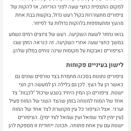
למקום התצפית כחצי שעה לפני הזריחה, אז להקות של
ציפורים מתעוררות בקול רעש גדול, בוקעות בבת אחת
מהעץ ומתעופפות בלהקות גדולות עד לפיזור.
בואו נחזור לשעת השקיעה. רעש של ציוצים רמים נשמע
במשך כחצי שעה אחרי השקיעה. זה כנראה הזמן שבו
הציפורים נאבקות על מקומות שינה נוחים במלון שלהן.
לישון בעיניים פקוחות
ציפורים נתונות בסכנה מתמדת בצד טורפים שונים גם
כאשר הן על העץ. לכן גם בלילה הן למעשה רק חצי
ישנות. ציפורים הן המין היחיד בטבע שיכול "לכבות" צד
אחד של המוח למנוחה בזמן שהצד השני של המוח פעיל
וערני. אצל הציפור כל עין מקושרת לצד אחד של המוח
(עין ימין לצד שמאל ועין שמאל לצד ימין). הציפורים
ישנות עם עין אחת פתוחה. תכונה ייחודית זו מספקת להן