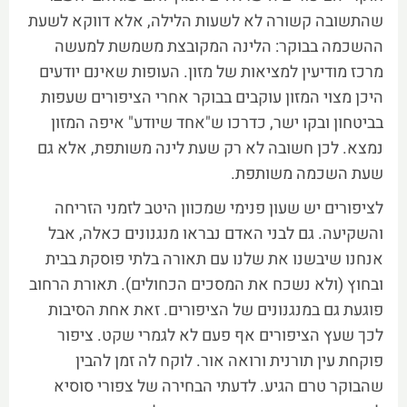
שהתשובה קשורה לא לשעות הלילה, אלא דווקא לשעת
ההשכמה בבוקר: הלינה המקובצת משמשת למעשה
מרכז מודיעין למציאות של מזון. העופות שאינם יודעים
היכן מצוי המזון עוקבים בבוקר אחרי הציפורים שעפות
בביטחון ובקו ישר, כדרכו ש"אחד שיודע" איפה המזון
נמצא. לכן חשובה לא רק שעת לינה משותפת, אלא גם
שעת השכמה משותפת.
לציפורים יש שעון פנימי שמכוון היטב לזמני הזריחה
והשקיעה. גם לבני האדם נבראו מנגנונים כאלה, אבל
אנחנו שיבשנו את שלנו עם תאורה בלתי פוסקת בבית
ובחוץ (ולא נשכח את המסכים הכחולים). תאורת הרחוב
פוגעת גם במנגנונים של הציפורים. זאת אחת הסיבות
לכך שעץ הציפורים אף פעם לא לגמרי שקט. ציפור
פוקחת עין תורנית ורואה אור. לוקח לה זמן להבין
שהבוקר טרם הגיע. לדעתי הבחירה של צפורי סוסיא