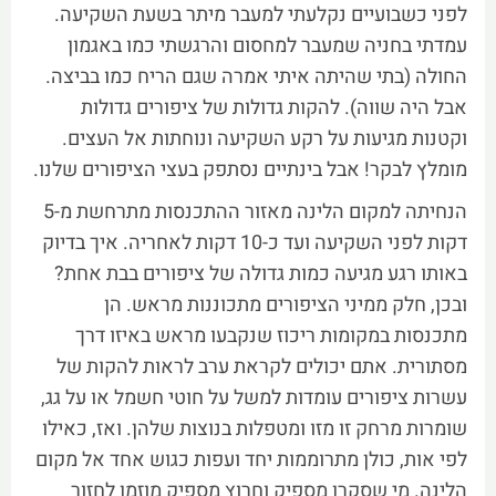
לפני כשבועיים נקלעתי למעבר מיתר בשעת השקיעה.
עמדתי בחניה שמעבר למחסום והרגשתי כמו באגמון
החולה (בתי שהיתה איתי אמרה שגם הריח כמו בביצה.
אבל היה שווה). להקות גדולות של ציפורים גדולות
וקטנות מגיעות על רקע השקיעה ונוחתות אל העצים.
מומלץ לבקר! אבל בינתיים נסתפק בעצי הציפורים שלנו.
הנחיתה למקום הלינה מאזור ההתכנסות מתרחשת מ-5
דקות לפני השקיעה ועד כ-10 דקות לאחריה. איך בדיוק
באותו רגע מגיעה כמות גדולה של ציפורים בבת אחת?
ובכן, חלק ממיני הציפורים מתכוננות מראש. הן
מתכנסות במקומות ריכוז שנקבעו מראש באיזו דרך
מסתורית. אתם יכולים לקראת ערב לראות להקות של
עשרות ציפורים עומדות למשל על חוטי חשמל או על גג,
שומרות מרחק זו מזו ומטפלות בנוצות שלהן. ואז, כאילו
לפי אות, כולן מתרוממות יחד ועפות כגוש אחד אל מקום
הלינה. מי שסקרן מספיק וחרוץ מספיק מוזמן לחזור