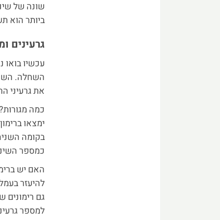
שונה של שיני
ביותר הוא תש
גרעינים ומ
עכשיו בואו נ
השחלה. השם 
את גרעיני הר
כמה מגורות?
ימצאו ברימון
בקומה השניה 
כמספר השיניי
האם יש ברימו
להיעזר בעמל
גם רימונים ש
למספר גרעיני