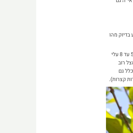
אי"ה גם
 בדיוק מהו
לפרח הרימון יש גביע נוקשה דמוי כד או פעמון, המתחבר לשחלה, ומסתיים ב־5 עד 8 עלי
צל רוב
כלל גם
ת קצרות).