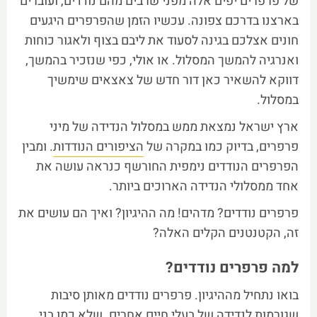
של פרפרים יפים אלה מפני שרבים מהם נודדים, ועוברים
בארצנו בדרכם צפונה. עכשיו הזמן שהפרפרים היגעים
חונים אצלכם בגינה לסעוד את ליבם בצוף ולאגור כוחות
ואנרגיה להמשך המסלול. או אולי, כפי שנזכיר בהמשך,
דווקא להשאיר כאן דור חדש של צאצאים שימשיך
במסלול.
ארץ ישראל נמצאת ממש במסלול הנדידה של מיני
פרפרים, בדיוק כמו במקרה של
הציפורים הנודדות
. ומבין
הפרפרים הנודדים נימפית החורשף כנראה עושה את
אחד ממסלולי הנדידה הארוכים ביותר.
פרפרים נודדים? מדהים! מה ההיגיון? ואיך הם עושים את
זה, הקטנטנים הקלים האלה?
למה פרפרים נודדים?
בואו נתחיל מההיגיון. פרפרים נודדים מאותן סיבות
שגורמות לנדידה של בעלי חיים אחרים. שלא כמו בני