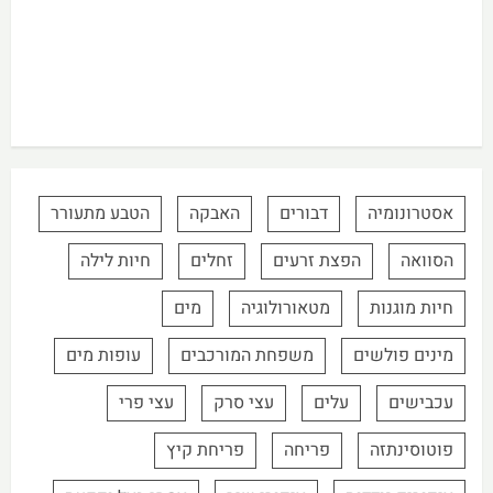
אסטרונומיה
דבורים
האבקה
הטבע מתעורר
הסוואה
הפצת זרעים
זחלים
חיות לילה
חיות מוגנות
מטאורולוגיה
מים
מינים פולשים
משפחת המורכבים
עופות מים
עכבישים
עלים
עצי סרק
עצי פרי
פוטוסינתזה
פריחה
פריחת קיץ