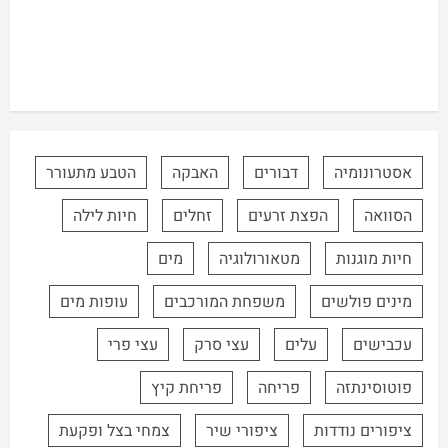
אסטרונומיה
דבורים
האבקה
הטבע מתעורר
הסוואה
הפצת זרעים
זחלים
חיות לילה
חיות מוגנות
מטאורולוגיה
מים
מינים פולשים
משפחת המורכבים
עופות מים
עכבישים
עלים
עצי סרק
עצי פרי
פוטוסינתזה
פריחה
פריחת קיץ
ציפורים נודדות
ציפורי שיר
צמחי בצל ופקעת