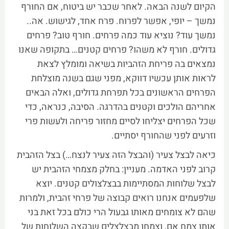
הקיום לשנה הבאה. לאחר שכבר יש ביטוח, אם החורף
נמשך – יופי, אפשר לפרוח. פרח אחד, לגישוש. אה..
נמשך עוד? נוציא עוד כמה פרחים. חורף טוב? פרחים
גדולים. חורף לא משהו? פרחים קטנים… בתקופה שאנו
נמצאים בה פריחת הזהביות בשיאה ומומלץ לצאת
לראות אותן עכשיו דווקא, מפני שגם בשנה מוצלחת
הפרחים הראשונים בכל תפרחת גדולים, ואלה הבאים
אחריהם הולכים וקטנים בהדרגה. הסיבה, כנראה, כדי
שכל הפרחים יצליחו לסיים מחזור פריחה ולעשות פרי
וזרעים לפני שהחורף יסתיים.
כיאה לבצל צעיר (והבצל הזה צעיר לנצח…) בצל הזהבית
קרוב לפני האדמה. מעניין: בחלק מצמחי הזהבית יש
לבצל שלוחות המסתיימות בבצלצולים קטנים. יוצא
שלפעמים אנחנו רואים קבוצה של פרחי זהבית, ולמרות
שהם לא צומחים מאותו גבעול הרי כולם בכל זאת בני
אותו צמח אם, וצמחו מבצלצלים שבקצה השלוחות של