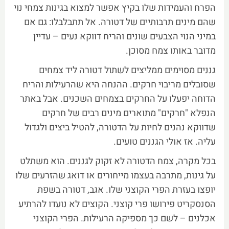
הפרח והעמידות שלו בקיץ אפשר למצוא בגינות צמחי נוי
שהם מינים תרבותיים של דטורה. אל תתבלבלו: גם אם
במיני הנוי הצבעים שונים והריח דווקא נעים – עדיין
מדובר באותו צמח מסוכן.
גננים מסוימים ממליצים לשתול דטורה ליד צמחים
שסובלים מריבוי חרקים. ההנחה היא שהרעילות והריח
הדוחה יפעלו על החרקים בצמחים השכנים. אבל באתר
הנפלא "חרקים" מתוארים מינים רבים של חרקים
שדווקא נהנים לחיות על הדטורה, להטיל ביצים ולגדול
עליה. אז אולי הגננים טועים.
בכל מקרה, צמח הדטורה לא זקוק לגננים. הוא משתלט
על גינות, מתרבה בעצמו מייחורים או דואג שהזרעים שלו
יופצו בעזרת הפרי הקוצני שלו. אגב, דטורה בשפת
הסנסקריט פירושו פרי קוצני. הקוצים לא נועדו להרתיע
אכלנים – לשם כך מספיקה הרעילות. הפרי הקוצני