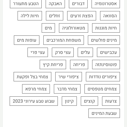
אסטרונומיה
דבורים
האבקה
הטבע מתעורר
הסוואה
הפצת זרעים
זחלים
חיות לילה
חיות מוגנות
מטאורולוגיה
מים
מינים פולשים
משפחת המורכבים
עופות מים
עכבישים
עלים
עצי סרק
עצי פרי
פוטוסינתזה
פריחה
פריחת קיץ
ציפורים נודדות
ציפורי שיר
צמחי בצל ופקעת
צמחים מטפסים
צמחי מדבר
צמחי מרפא
צרעות
קוצים
קינון
שבוע טבע עירוני 2023
שבעת המינים