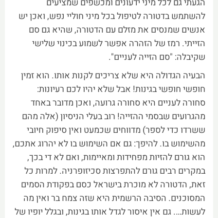
הגעתי גם לכל מיני ידעונים ומכשפים שמציעים
להשתמש בדטורה לטיפול בכל מיני חוליי נפש, ואכן יש
אנשים שמנסים את מזלם עם הדטורה, שהיא גם סם
הזייתי. רמז של הזהרה אפשר לשמוע בכינוי שלישי
שקיבלה: "סם הזייה לעניים".
הבעיה הגדולה היא שלא צריכים לקנות אותו. הוא זמין
חופשי חופשי בגינות! אבל שלא יהיו לכם רעיונות:
סחורה לעניים היא סחורה גרועה, ואכן מדובר באחד
מהגרועים שבסמי ההזייה! רוב בעלי הניסיון (אלה מהם
ששרדו כדי לספר) מדווחים שכמעט ואין סיפוק חיובי
מהשימוש בו. להיפך: גם אם השימוש בו לא יהרוג אתכם,
הוא גורם להזיות מפחידות ומאיימות, ואם לא די בכך,
במקרים רבים גורם להתפרצות סכיזופרניה. למרות כל
זאת, הדטורה לא מוכרת בישראל כסם בפקודת הסמים
המסוכנים. הסיבה הרשמית היא שזה צמח בר ואין מה
לעשות…. גם אין איסור לגדל אותו בגינות, ובגלל יופיו של