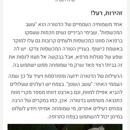
שיח דטורה
זהירות, רעל!
אחד משמותיה העממיים של הדטורה הוא "עשב
המכשפות“. שבימי הביניים נשים חכמות שעסקו
ברפואה סווגו כמכשפות ולעתים קרובות גם עלו למוקד
באשמת כישוף. בעניין הטורה המכשפות צדקו. יש לה
שפע של סגולות מרפא, אבל בבקשה אל תעזו לנסות את
זה בבית! רצוי מאד שרק מי שמומחה ממש ישתמש בה.
הרעילות של הדטורה ידועה ומפורסמת ויעיד על כך שמה
העממי האחר: "עשב השטן". בצמח יש רעלנים שעלולים
להביא אפילו למוות, וגם בארצנו דווחו מספר מקרי מוות
כתוצאה משימוש בדטורה. אכן, כמו במקרים של הרבה
צמחים רעילים אחרים, מי שמומחה אמיתי ויודע לשלוט
במינון יכול להשתמש בצמח כתרופה.